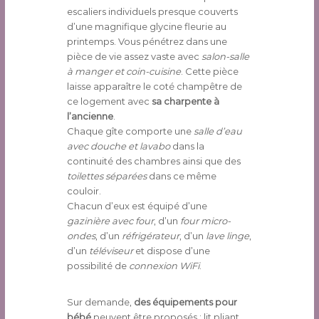
escaliers individuels presque couverts
d’une magnifique glycine fleurie au
printemps. Vous pénétrez dans une
pièce de vie assez vaste avec
salon-salle
à manger et coin-cuisine
. Cette pièce
laisse apparaître le coté champêtre de
ce logement avec
sa charpente à
l’ancienne
.
Chaque gîte comporte une
salle d’eau
avec douche et lavabo
dans la
continuité des chambres ainsi que des
toilettes séparées
dans ce même
couloir.
Chacun d’eux est équipé d’une
gazinière avec four
, d’un
four micro-
ondes
, d’un
réfrigérateur
, d’un
lave linge
,
d’un
téléviseur
et dispose d’une
possibilité de
connexion WiFi
.
Sur demande,
des équipements pour
bébé
peuvent être proposés : lit pliant,