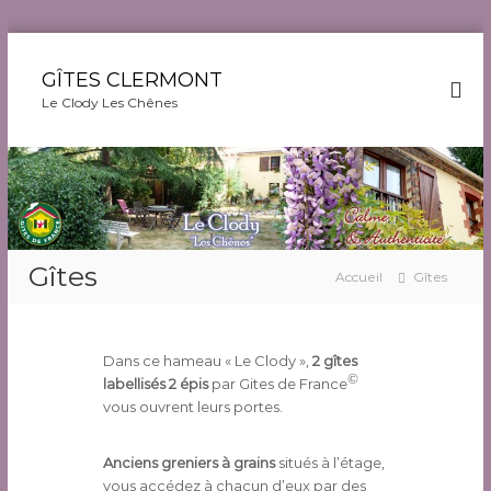
A
l
GÎTES CLERMONT
l
Le Clody Les Chênes
e
r
a
u
c
o
n
Gîtes
t
Accueil
Gîtes
e
n
u
Dans ce hameau « Le Clody »,
2 gîtes
©
labellisés 2 épis
par Gites de France
vous ouvrent leurs portes.
Anciens greniers à grains
situés à l’étage,
vous accédez à chacun d’eux par des