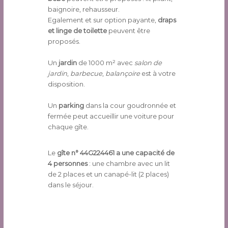
baignoire, rehausseur.
Egalement et sur option payante,
draps
et linge de toilette
peuvent être
proposés.
Un
jardin
de 1000 m² avec
salon de
jardin
,
barbecue
,
balançoire
est à votre
disposition.
Un
parking
dans la cour goudronnée et
fermée peut accueillir une voiture pour
chaque gîte.
Le
gîte n° 44G224461 a une capacité de
4 personnes
: une chambre avec un lit
de 2 places et un canapé-lit (2 places)
dans le séjour.